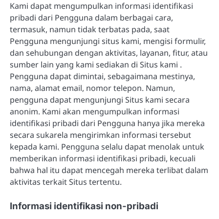
Kami dapat mengumpulkan informasi identifikasi
pribadi dari Pengguna dalam berbagai cara,
termasuk, namun tidak terbatas pada, saat
Pengguna mengunjungi situs kami, mengisi formulir,
dan sehubungan dengan aktivitas, layanan, fitur, atau
sumber lain yang kami sediakan di Situs kami .
Pengguna dapat dimintai, sebagaimana mestinya,
nama, alamat email, nomor telepon. Namun,
pengguna dapat mengunjungi Situs kami secara
anonim. Kami akan mengumpulkan informasi
identifikasi pribadi dari Pengguna hanya jika mereka
secara sukarela mengirimkan informasi tersebut
kepada kami. Pengguna selalu dapat menolak untuk
memberikan informasi identifikasi pribadi, kecuali
bahwa hal itu dapat mencegah mereka terlibat dalam
aktivitas terkait Situs tertentu.
Informasi identifikasi non-pribadi