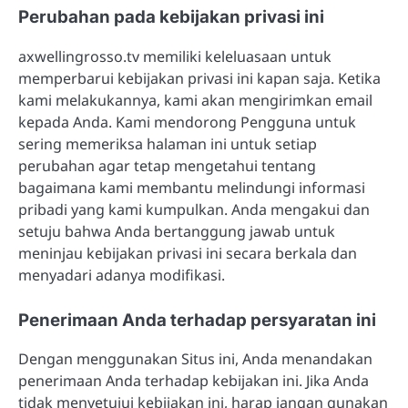
Perubahan pada kebijakan privasi ini
axwellingrosso.tv memiliki keleluasaan untuk
memperbarui kebijakan privasi ini kapan saja. Ketika
kami melakukannya, kami akan mengirimkan email
kepada Anda. Kami mendorong Pengguna untuk
sering memeriksa halaman ini untuk setiap
perubahan agar tetap mengetahui tentang
bagaimana kami membantu melindungi informasi
pribadi yang kami kumpulkan. Anda mengakui dan
setuju bahwa Anda bertanggung jawab untuk
meninjau kebijakan privasi ini secara berkala dan
menyadari adanya modifikasi.
Penerimaan Anda terhadap persyaratan ini
Dengan menggunakan Situs ini, Anda menandakan
penerimaan Anda terhadap kebijakan ini. Jika Anda
tidak menyetujui kebijakan ini, harap jangan gunakan