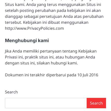
Situs kami. Anda yang terus menggunakan Situs ini
setelah posting perubahan pada kebijakan ini akan
dianggap sebagai persetujuan Anda atas perubahan
tersebut. Kebijakan ini dibuat menggunakan
http://www.PrivacyPolicies.com
Menghubungi kami
Jika Anda memiliki pertanyaan tentang Kebijakan
Privasi ini, praktik situs ini, atau hubungan Anda
dengan situs ini, silakan hubungi kami.
Dokumen ini terakhir diperbarui pada 10 Juli 2016
Search
Search