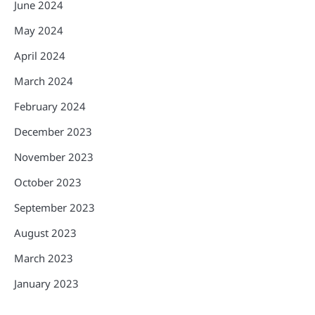
June 2024
May 2024
April 2024
March 2024
February 2024
December 2023
November 2023
October 2023
September 2023
August 2023
March 2023
January 2023