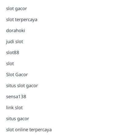
slot gacor
slot terpercaya
dorahoki
judi slot
slot88
slot
Slot Gacor
situs slot gacor
sensa138
link slot
situs gacor
slot online terpercaya