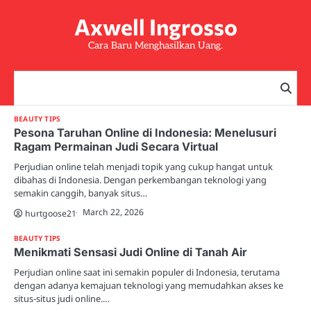
Skip
Axwell Ingrosso
to
content
Cara Baru Menghasilkan Uang.
BEAUTY TIPS
Pesona Taruhan Online di Indonesia: Menelusuri
Ragam Permainan Judi Secara Virtual
Perjudian online telah menjadi topik yang cukup hangat untuk
dibahas di Indonesia. Dengan perkembangan teknologi yang
semakin canggih, banyak situs…
March 22, 2026
hurtgoose21
BEAUTY TIPS
Menikmati Sensasi Judi Online di Tanah Air
Perjudian online saat ini semakin populer di Indonesia, terutama
dengan adanya kemajuan teknologi yang memudahkan akses ke
situs-situs judi online.…