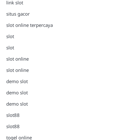
link slot
situs gacor
slot online terpercaya
slot
slot
slot online
slot online
demo slot
demo slot
demo slot
slot88
slot88
togel online