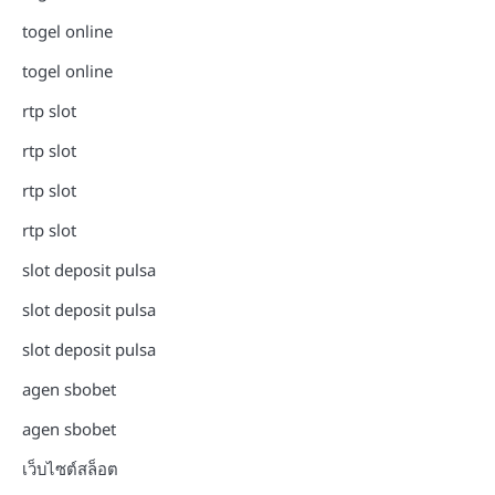
togel online
togel online
rtp slot
rtp slot
rtp slot
rtp slot
slot deposit pulsa
slot deposit pulsa
slot deposit pulsa
agen sbobet
agen sbobet
เว็บไซต์สล็อต