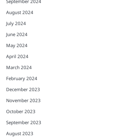
September 2024
August 2024
July 2024
June 2024
May 2024
April 2024
March 2024
February 2024
December 2023
November 2023
October 2023
September 2023
August 2023