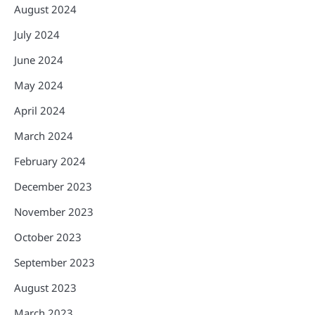
August 2024
July 2024
June 2024
May 2024
April 2024
March 2024
February 2024
December 2023
November 2023
October 2023
September 2023
August 2023
March 2023