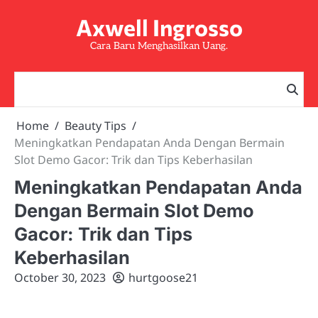
Skip
Axwell Ingrosso
to
content
Cara Baru Menghasilkan Uang.
Home
Beauty Tips
Meningkatkan Pendapatan Anda Dengan Bermain
Slot Demo Gacor: Trik dan Tips Keberhasilan
Meningkatkan Pendapatan Anda
Dengan Bermain Slot Demo
Gacor: Trik dan Tips
Keberhasilan
October 30, 2023
hurtgoose21