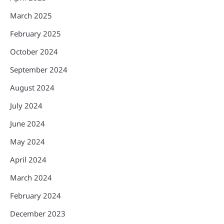
March 2025
February 2025
October 2024
September 2024
August 2024
July 2024
June 2024
May 2024
April 2024
March 2024
February 2024
December 2023