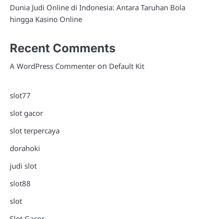
Dunia Judi Online di Indonesia: Antara Taruhan Bola
hingga Kasino Online
Recent Comments
on
A WordPress Commenter
Default Kit
slot77
slot gacor
slot terpercaya
dorahoki
judi slot
slot88
slot
Slot Gacor