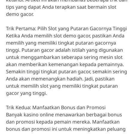
tips yang dapat Anda terapkan saat bermain slot
demo gacor.
Trik Pertama: Pilih Slot yang Putaran Gacornya Tinggi
Ketika Anda memilih slot demo gacor, pastikan Anda
memilih yang memiliki tingkat putaran gacornya
tinggi. Putaran gacor adalah istilah yang digunakan
untuk menggambarkan seberapa sering mesin slot
akan memberikan kemenangan kepada pemainnya.
Semakin tinggi tingkat putaran gacor, semakin sering
Anda akan memenangkan hadiah. Jadi, pastikan
untuk memilih slot yang memiliki tingkat putaran
gacor yang tinggi.
Trik Kedua: Manfaatkan Bonus dan Promosi
Banyak kasino online menawarkan berbagai bonus
dan promosi kepada pemain mereka. Manfaatkan
bonus dan promosi ini untuk meningkatkan peluang