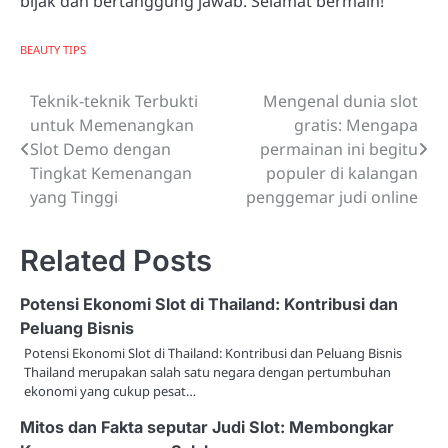
bijak dan bertanggung jawab. Selamat bermain!
BEAUTY TIPS
Teknik-teknik Terbukti
Mengenal dunia slot
Post
untuk Memenangkan
gratis: Mengapa
navigation
Slot Demo dengan
permainan ini begitu
Tingkat Kemenangan
populer di kalangan
yang Tinggi
penggemar judi online
Related Posts
Potensi Ekonomi Slot di Thailand: Kontribusi dan
Peluang Bisnis
Potensi Ekonomi Slot di Thailand: Kontribusi dan Peluang Bisnis
Thailand merupakan salah satu negara dengan pertumbuhan
ekonomi yang cukup pesat…
Mitos dan Fakta seputar Judi Slot: Membongkar