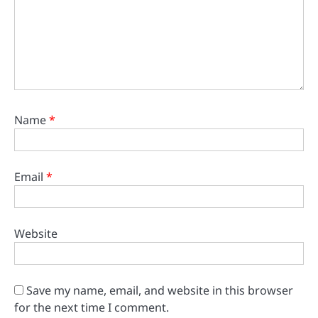
Name
*
Email
*
Website
Save my name, email, and website in this browser
for the next time I comment.