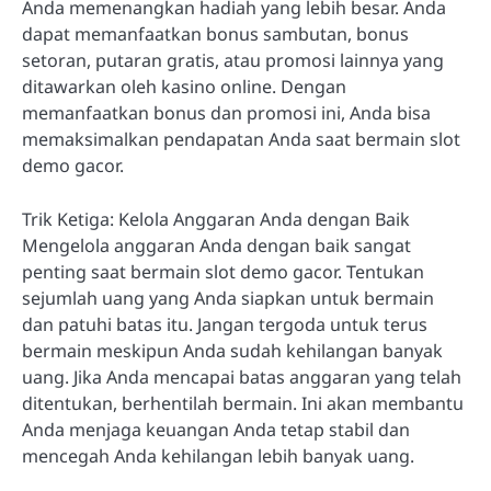
Anda memenangkan hadiah yang lebih besar. Anda
dapat memanfaatkan bonus sambutan, bonus
setoran, putaran gratis, atau promosi lainnya yang
ditawarkan oleh kasino online. Dengan
memanfaatkan bonus dan promosi ini, Anda bisa
memaksimalkan pendapatan Anda saat bermain slot
demo gacor.
Trik Ketiga: Kelola Anggaran Anda dengan Baik
Mengelola anggaran Anda dengan baik sangat
penting saat bermain slot demo gacor. Tentukan
sejumlah uang yang Anda siapkan untuk bermain
dan patuhi batas itu. Jangan tergoda untuk terus
bermain meskipun Anda sudah kehilangan banyak
uang. Jika Anda mencapai batas anggaran yang telah
ditentukan, berhentilah bermain. Ini akan membantu
Anda menjaga keuangan Anda tetap stabil dan
mencegah Anda kehilangan lebih banyak uang.