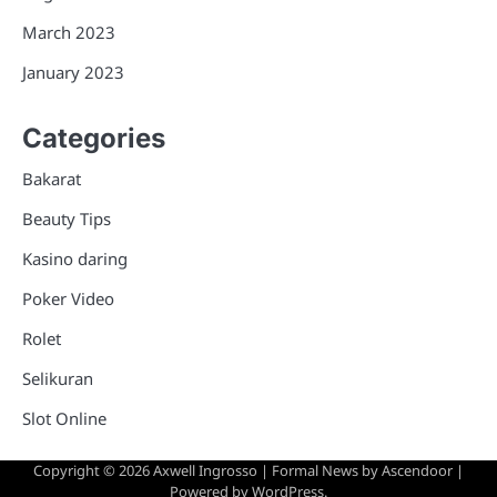
March 2023
January 2023
Categories
Bakarat
Beauty Tips
Kasino daring
Poker Video
Rolet
Selikuran
Slot Online
Copyright © 2026
Axwell Ingrosso
| Formal News by
Ascendoor
|
Powered by
WordPress
.