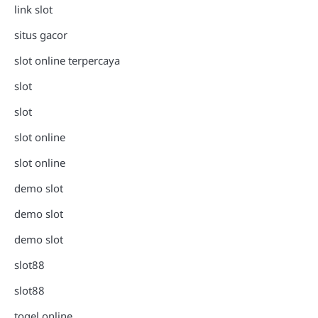
link slot
situs gacor
slot online terpercaya
slot
slot
slot online
slot online
demo slot
demo slot
demo slot
slot88
slot88
togel online