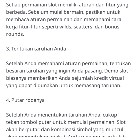
Setiap permainan slot memiliki aturan dan fitur yang
berbeda. Sebelum mulai bermain, pastikan untuk
membaca aturan permainan dan memahami cara
kerja fitur-fitur seperti wilds, scatters, dan bonus
rounds.
3. Tentukan taruhan Anda
Setelah Anda memahami aturan permainan, tentukan
besaran taruhan yang ingin Anda pasang. Demo slot
biasanya memberikan Anda sejumlah kredit virtual
yang dapat digunakan untuk memasang taruhan.
4. Putar rodanya
Setelah Anda menentukan taruhan Anda, cukup
tekan tombol putar untuk memulai permainan. Slot
akan berputar, dan kombinasi simbol yang muncul
akan menentukan apakah Anda menang atau kalah.