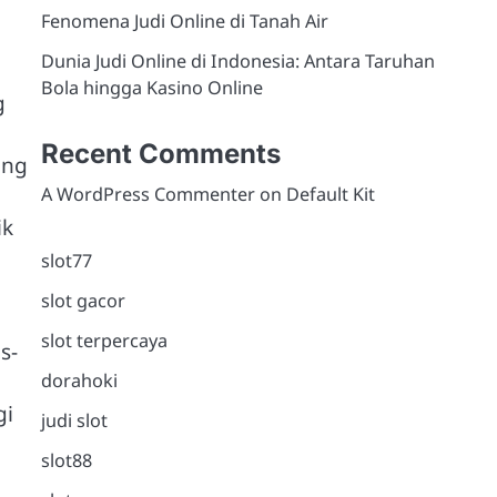
Fenomena Judi Online di Tanah Air
Dunia Judi Online di Indonesia: Antara Taruhan
Bola hingga Kasino Online
g
Recent Comments
ang
A WordPress Commenter
on
Default Kit
ik
slot77
slot gacor
slot terpercaya
s-
dorahoki
gi
judi slot
slot88