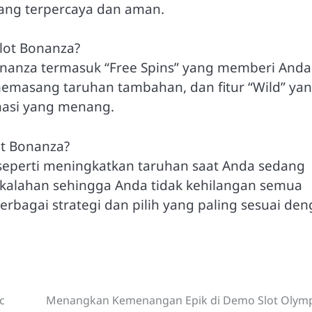
yang terpercaya dan aman.
slot Bonanza?
onanza termasuk “Free Spins” yang memberi Anda
emasang taruhan tambahan, dan fitur “Wild” ya
nasi yang menang.
ot Bonanza?
 seperti meningkatkan taruhan saat Anda sedang
kalahan sehingga Anda tidak kehilangan semua
rbagai strategi dan pilih yang paling sesuai de
c
Menangkan Kemenangan Epik di Demo Slot Olym