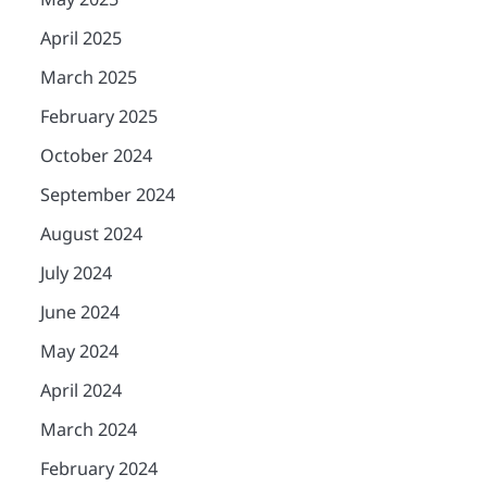
April 2025
March 2025
February 2025
October 2024
September 2024
August 2024
July 2024
June 2024
May 2024
April 2024
March 2024
February 2024