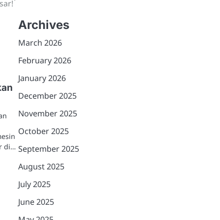
sar!
Archives
March 2026
February 2026
January 2026
kan
December 2025
November 2025
an
October 2025
mesin
r di…
September 2025
August 2025
July 2025
June 2025
May 2025