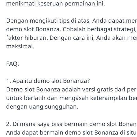
menikmati keseruan permainan ini.
Dengan mengikuti tips di atas, Anda dapat m
demo slot Bonanza. Cobalah berbagai strategi,
faktor hiburan. Dengan cara ini, Anda akan m
maksimal.
FAQ:
1. Apa itu demo slot Bonanza?
Demo slot Bonanza adalah versi gratis dari 
untuk berlatih dan mengasah keterampilan b
dengan uang sungguhan.
2. Di mana saya bisa bermain demo slot Bonan
Anda dapat bermain demo slot Bonanza di situ