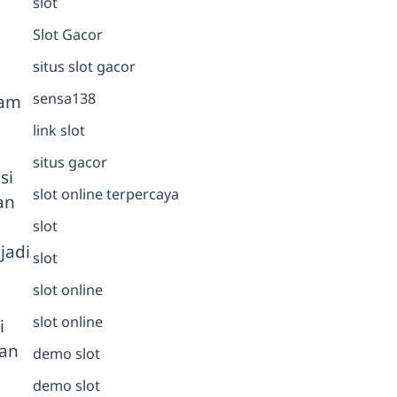
slot
Slot Gacor
situs slot gacor
sensa138
lam
link slot
situs gacor
si
slot online terpercaya
an
slot
jadi
slot
slot online
slot online
i
ian
demo slot
demo slot