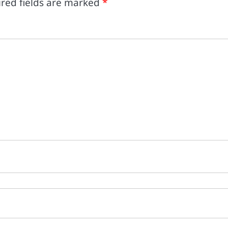
red fields are marked
*