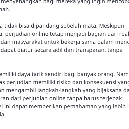
ang menyenangkan bagi mereka yang ingin mencob
mah.
ia tidak bisa dipandang sebelah mata. Meskipun
 perjudian online tetap menjadi bagian dari real
h dan masyarakat untuk bekerja sama dalam menc
 dapat diatur secara adil dan transparan, tanpa
iliki daya tarik sendiri bagi banyak orang. Nam
tas perjudian memiliki risiko dan konsekuensi yan
n mengambil langkah-langkah yang bijaksana d
an dari perjudian online tanpa harus terjebak
kel ini dapat memberikan pemahaman yang lebih 
ia.