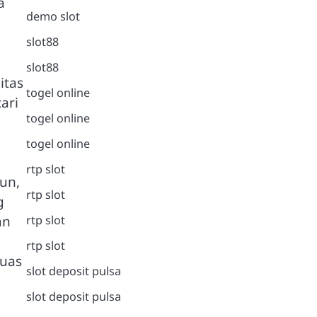
a
demo slot
slot88
slot88
itas
togel online
ari
togel online
togel online
rtp slot
un,
rtp slot
g
rtp slot
an
rtp slot
luas
slot deposit pulsa
slot deposit pulsa