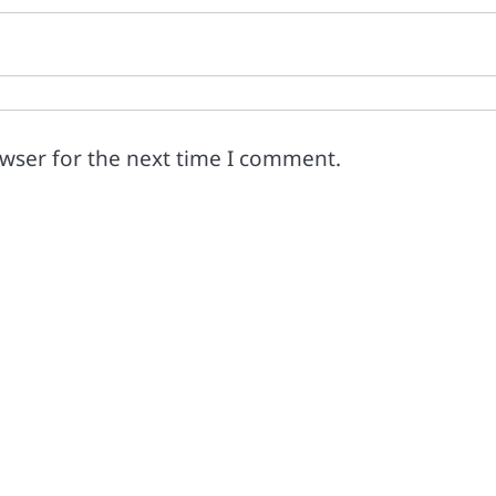
owser for the next time I comment.