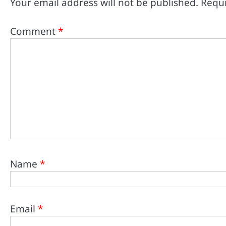
Your email address will not be published.
Requi
Comment
*
Name
*
Email
*