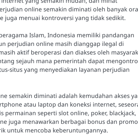
s internet yang semakin mudah, dan minat
erjudian online semakin diminati oleh banyak or
e juga menuai kontroversi yang tidak sedikit.
beragama Islam, Indonesia memiliki pandangan
un perjudian online masih dianggap ilegal di
 masih aktif beroperasi dan diakses oleh masyara
entang sejauh mana pemerintah dapat mengontro
itus-situs yang menyediakan layanan perjudian
line semakin diminati adalah kemudahan akses y
phone atau laptop dan koneksi internet, seseo
ermainan seperti slot online, poker, blackjack,
online juga menawarkan berbagai bonus dan promo
rik untuk mencoba keberuntungannya.