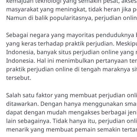
kemajuan teknologi yang semakin pesat, akse
masyarakat yang meningkat, tidak heran jika p
Namun di balik popularitasnya, perjudian onlin
Sebagai negara yang mayoritas penduduknya 
yang keras terhadap praktik perjudian. Meskip
Indonesia, banyak situs perjudian online yang
Indonesia. Hal ini menimbulkan pertanyaan t
praktik perjudian online di tengah maraknya s
tersebut.
Salah satu faktor yang membuat perjudian on
ditawarkan. Dengan hanya menggunakan smart
dapat dengan mudah mengakses berbagai jenis p
lain sebagainya. Tidak hanya itu, perjudian 
menarik yang membuat pemain semakin terta