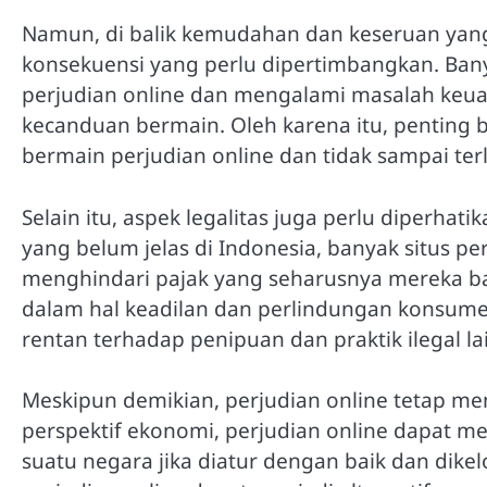
Namun, di balik kemudahan dan keseruan yang 
konsekuensi yang perlu dipertimbangkan. Ban
perjudian online dan mengalami masalah keu
kecanduan bermain. Oleh karena itu, penting b
bermain perjudian online dan tidak sampai ter
Selain itu, aspek legalitas juga perlu diperhat
yang belum jelas di Indonesia, banyak situs pe
menghindari pajak yang seharusnya mereka ba
dalam hal keadilan dan perlindungan konsumen
rentan terhadap penipuan dan praktik ilegal la
Meskipun demikian, perjudian online tetap me
perspektif ekonomi, perjudian online dapat 
suatu negara jika diatur dengan baik dan dikel