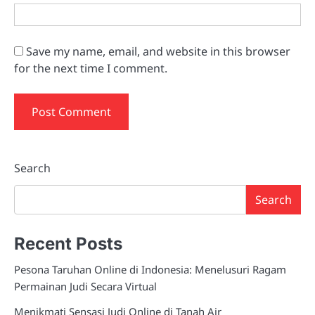
Save my name, email, and website in this browser
for the next time I comment.
Search
Search
Recent Posts
Pesona Taruhan Online di Indonesia: Menelusuri Ragam
Permainan Judi Secara Virtual
Menikmati Sensasi Judi Online di Tanah Air