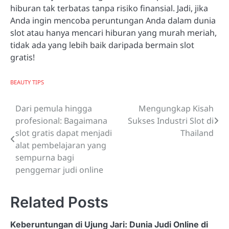
hiburan tak terbatas tanpa risiko finansial. Jadi, jika
Anda ingin mencoba peruntungan Anda dalam dunia
slot atau hanya mencari hiburan yang murah meriah,
tidak ada yang lebih baik daripada bermain slot
gratis!
BEAUTY TIPS
Dari pemula hingga
Mengungkap Kisah
Post
profesional: Bagaimana
Sukses Industri Slot di
navigation
slot gratis dapat menjadi
Thailand
alat pembelajaran yang
sempurna bagi
penggemar judi online
Related Posts
Keberuntungan di Ujung Jari: Dunia Judi Online di